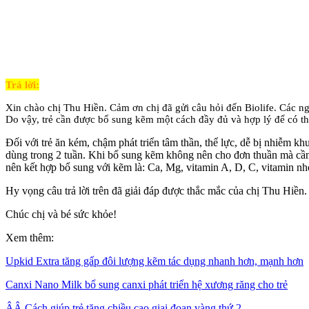
Trả lời:
Xin chào chị Thu Hiền. Cảm ơn chị đã gửi câu hỏi đến Biolife. Các ngh
Do vậy, trẻ cần được bổ sung kẽm một cách đầy đủ và hợp lý để có thể 
Đối với trẻ ăn kém, chậm phát triển tâm thần, thể lực, dễ bị nhiễm k
dùng trong 2 tuần. Khi bổ sung kẽm không nên cho đơn thuần mà cần c
nên kết hợp bổ sung với kẽm là: Ca, Mg, vitamin A, D, C, vitamin n
Hy vọng câu trả lời trên đã giải đáp được thắc mắc của chị Thu Hiền.
Chúc chị và bé sức khỏe!
Xem thêm:
Upkid Extra tăng gấp đôi lượng kẽm tác dụng nhanh hơn, mạnh hơn
Canxi Nano Milk bổ sung canxi phát triển hệ xương răng cho trẻ
ÂÂ Cách giúp trẻ tăng chiều cao giai đoạn vàng thứ 2