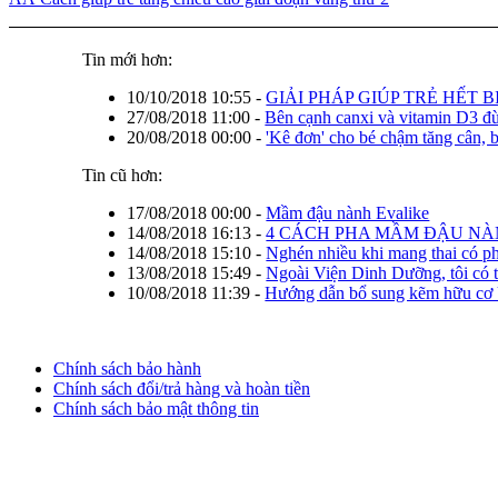
Tin mới hơn:
10/10/2018 10:55
-
GIẢI PHÁP GIÚP TRẺ HẾT 
27/08/2018 11:00
-
Bên cạnh canxi và vitamin D3 đ
20/08/2018 00:00
-
'Kê đơn' cho bé chậm tăng cân, 
Tin cũ hơn:
17/08/2018 00:00
-
Mầm đậu nành Evalike
14/08/2018 16:13
-
4 CÁCH PHA MẦM ĐẬU NÀ
14/08/2018 15:10
-
Nghén nhiều khi mang thai có ph
13/08/2018 15:49
-
Ngoài Viện Dinh Dưỡng, tôi có 
10/08/2018 11:39
-
Hướng dẫn bổ sung kẽm hữu cơ U
Chính sách bảo hành
Chính sách đổi/trả hàng và hoàn tiền
Chính sách bảo mật thông tin