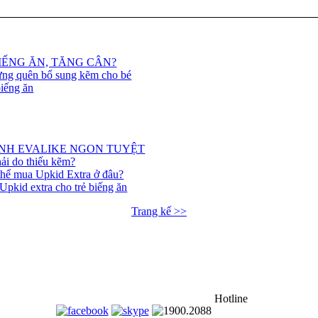
BIẾNG ĂN, TĂNG CÂN?
ừng quên bổ sung kẽm cho bé
biếng ăn
NH EVALIKE NGON TUYỆT
ải do thiếu kẽm?
thể mua Upkid Extra ở đâu?
pkid extra cho trẻ biếng ăn
Trang kế >>
Hotline