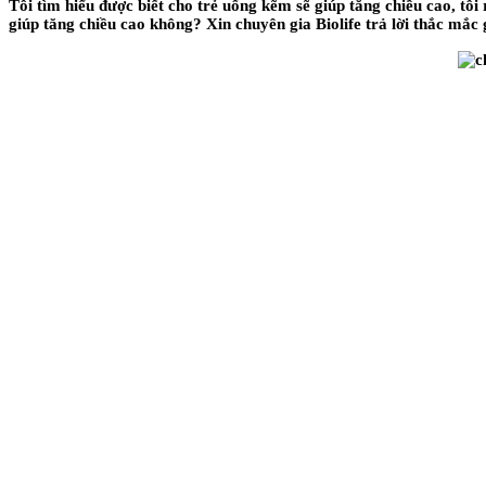
Tôi tìm hiểu được biết cho trẻ uống kẽm sẽ giúp tăng chiều cao, tôi
giúp tăng chiều cao không? Xin chuyên gia Biolife trả lời thắc mắ