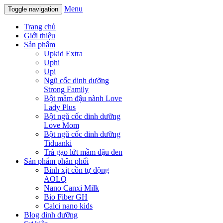
Menu
Toggle navigation
Trang chủ
Giới thiệu
Sản phẩm
Upkid Extra
Uphi
Upi
Ngũ cốc dinh dưỡng
Strong Family
Bột mầm đậu nành Love
Lady Plus
Bột ngũ cốc dinh dưỡng
Love Mom
Bột ngũ cốc dinh dưỡng
Tiduanki
Trà gạo lứt mầm đậu đen
Sản phẩm phân phối
Bình xịt cồn tự động
AOLQ
Nano Canxi Milk
Bio Fiber GH
Calci nano kids
Blog dinh dưỡng