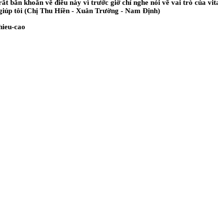
 rất băn khoăn về điều này vì trước giờ chỉ nghe nói về vai trò của v
c giúp tôi (Chị Thu Hiền - Xuân Trường - Nam Định)