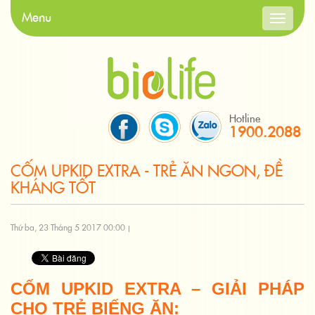
Menu
Toggle
navigati
Hotline
1900.2088
CỐM UPKID EXTRA - TRẺ ĂN NGON, ĐỀ
KHÁNG TỐT
Thứ ba, 23 Tháng 5 2017 00:00
CỐM UPKID EXTRA – GIẢI PHÁP
CHO TRẺ BIẾNG ĂN: