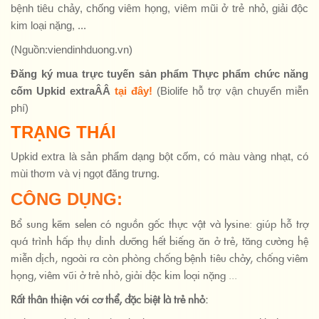
bệnh tiêu chảy, chống viêm họng, viêm mũi ở trẻ nhỏ, giải độc
kim loại nặng, ...
(Nguồn:viendinhduong.vn)
Đăng ký mua trực tuyến sản phẩm Thực phẩm chức năng
cốm Upkid extraÂÂ
tại đây!
(Biolife hỗ trợ vận chuyển miễn
phí)
TRẠNG THÁI
Upkid extra là sản phẩm dạng bột cốm, có màu vàng nhạt, có
mùi thơm và vị ngọt đăng trưng.
CÔNG DỤNG:
Bổ sung kẽm selen có nguồn gốc thực vật và lysine: giúp hỗ trợ
quá trình hấp thụ dinh dưỡng hết biếng ăn ở trẻ, tăng cường hệ
miễn dịch, ngoài ra còn phòng chống bệnh tiêu chảy, chống viêm
họng, viêm vũi ở trẻ nhỏ, giải độc kim loại nặng ...
Rất thân thiện với cơ thể, đặc biệt là trẻ nhỏ: