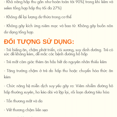
- Khả năng hấp thu gần như hoàn toàn tới 90%( trong khi kẽm và
selen tổng hợp hấp thụ tối đa 27%)
- Không để lại lượng dư thừa trong cơ thể
- Không gây kích ứng niêm mạc và bao tử. Không gây buồn nôn
dư dạng tổng hợp.
ĐỐI TƯỢNG SỬ DỤNG:
- Trẻ biếng ăn, chậm phát triển, còi xương, suy dinh dưỡng. Trẻ có
sức đề kháng kém, dễ mắc các bệnh đường hô hấp
- Trẻ mất cảm giác thèm ăn hầu hết do nguyên nhân thiếu kẽm
- Tăng trưởng chậm ở trẻ do hấp thu hoặc chuyển hóa thức ăn
kém
- Chức năng hệ miễn dịch suy yếu gây ra: Viêm nhiễm đường hô
hấp thường xuyên, ho kéo dài và lặp lại, rồi loạn đường tiêu hóa
- Tổn thương mắt và da
- Vết thương chậm liền sẹo