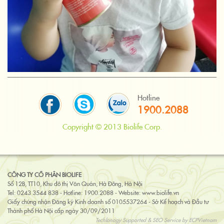
Hotline
1900.2088
Copyright © 2013 Biolife Corp.
CÔNG TY CỔ PHẦN BIOLIFE
Số 12B, TT10, Khu đô thị Văn Quán, Hà Đông, Hà Nội
Tel: 0243 3544 838 - Hotline: 1900.2088 - Website:
www.biolife.vn
Giấy chứng nhận Đăng ký Kinh doanh số 0105537264 - Sở Kế hoạch và Đầu tư
Thành phố Hà Nội cấp ngày 30/09/2011
Techlonogy Supported & SEO Service by
ECPVietnam