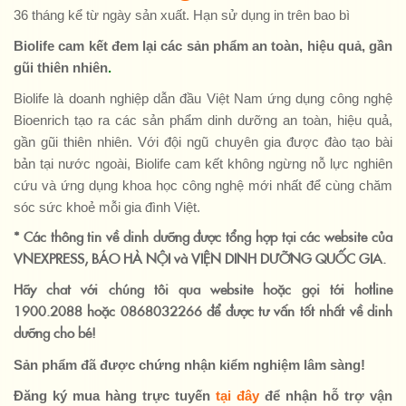
36 tháng kể từ ngày sản xuất. Hạn sử dụng in trên bao bì
Biolife cam kết đem lại các sản phẩm an toàn, hiệu quả, gần
gũi thiên nhiên
.
Biolife là doanh nghiệp dẫn đầu Việt Nam ứng dụng công nghệ
Bioenrich tạo ra các sản phẩm dinh dưỡng an toàn, hiệu quả,
gần gũi thiên nhiên. Với đội ngũ chuyên gia được đào tạo bài
bản tại nước ngoài, Biolife cam kết không ngừng nỗ lực nghiên
cứu và ứng dụng khoa học công nghệ mới nhất để cùng chăm
sóc sức khoẻ mỗi gia đình Việt.
* Các thông tin về dinh dưỡng được tổng hợp tại các website của
VNEXPRESS, BÁO HÀ NỘI và VIỆN DINH DƯỠNG QUỐC GIA.
Hãy chat với chúng tôi qua website hoặc gọi tới hotline
1900.2088 hoặc 0868032266 để được tư vấn tốt nhất về dinh
dưỡng cho bé!
Sản phẩm đã được chứng nhận kiểm nghiệm lâm sàng!
Đăng ký mua hàng trực tuyến
tại đây
để nhận hỗ trợ vận