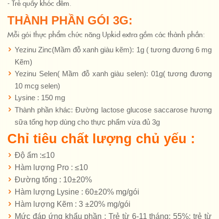
- Trẻ quấy khóc đêm.
THÀNH PHẦN GÓI 3G:
Mỗi gói thực phẩm chức năng Upkid extra gồm các thành phần:
Yezinu Zinc(Mầm đỗ xanh giàu kẽm): 1g ( tương đương 6 mg
Kẽm)
Yezinu Selen( Mầm đỗ xanh giàu selen): 01g( tương đương
10 mcg selen)
Lysine : 150 mg
Thành phần khác: Đường lactose glucose saccarose hương
sữa tổng hợp dùng cho thực phẩm vừa đủ 3g
Chỉ tiêu chất lượng chủ yếu :
Độ ẩm :
≤10
Hàm lượng Pro : ≤10
Đường tổng : 10±20%
Hàm lượng Lysine : 60±20% mg/gói
Hàm lượng Kẽm : 3 ±20% mg/gói
Mức đáp ứng khẩu phần : Trẻ từ 6-11 tháng: 55%; trẻ từ