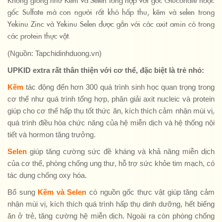
Không giống như Kẽm và Selen tổng hợp với gốc Gluconate hoặc
gốc Sulfate mà con người rất khó hấp thu, kẽm và selen trong
Yekinu Zinc và Yekinu Selen được gắn với các axit amin có trong
các protein thực vật.
(Nguồn: Tapchidinhduong.vn)
UPKID extra rất thân thiện với cơ thể, đặc biệt là trẻ nhỏ:
Kẽm
tác động đến hơn 300 quá trình sinh học quan trọng trong
cơ thể như quá trình tổng hợp, phân giải axit nucleic và protein
giúp cho cơ thể hấp thụ tốt thức ăn, kích thích cảm nhận mùi vị,
quá trình điều hòa chức năng của hệ miễn dịch và hệ thống nội
tiết và hormon tăng trưởng.
Selen
giúp tăng cường sức đề kháng và khả năng miễn dịch
của cơ thể, phòng chống ung thư, hỗ trợ sức khỏe tim mạch, có
tác dụng chống oxy hóa.
Bổ sung
Kẽm và Selen
có nguồn gốc thực vật giúp tăng cảm
nhận mùi vị, kích thích quá trình hấp thụ dinh dưỡng, hết biếng
ăn ở trẻ, tăng cường hệ miễn dịch. Ngoài ra còn phòng chống