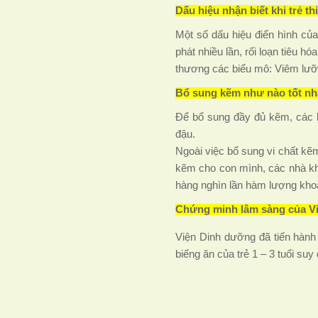
Dấu hiệu nhận biết khi trẻ th
Một số dấu hiệu điển hình củ
phát nhiều lần, rối loạn tiêu 
thương các biểu mô: Viêm lưỡi
Bổ sung kẽm như nào tốt nhấ
Để bổ sung đầy đủ kẽm, các b
đậu.
Ngoài việc bổ sung vi chất kẽ
kẽm cho con mình, các nhà kh
hàng nghìn lần hàm lượng kho
Chứng minh lâm sàng của Vi
Viện Dinh dưỡng đã tiến hành
biếng ăn của trẻ 1 – 3 tuổi suy