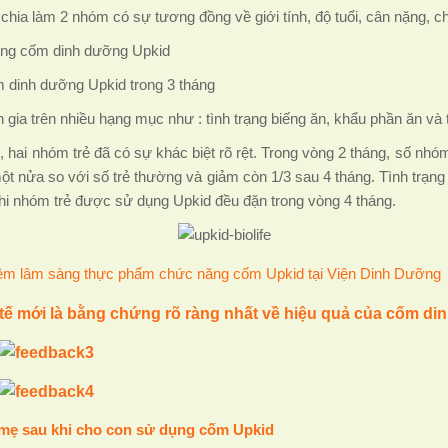
hia làm 2 nhóm có sự tương đồng về giới tính, độ tuổi, cân nặng, ch
ụng cốm dinh dưỡng Upkid
 dinh dưỡng Upkid trong 3 tháng
gia trên nhiều hạng mục như : tình trạng biếng ăn, khẩu phần ăn và 
, hai nhóm trẻ đã có sự khác biệt rõ rệt. Trong vòng 2 tháng, số n
 một nửa so với số trẻ thường và giảm còn 1/3 sau 4 tháng. Tình tr
hi nhóm trẻ được sử dụng Upkid đều đặn trong vòng 4 tháng.
iệm lâm sàng thực phẩm chức năng cốm Upkid tại Viện Dinh Dưỡng
 tế mới là bằng chứng rõ ràng nhất về hiệu quả của cốm d
mẹ sau khi cho con sử dụng cốm Upkid