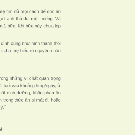
 mẹ tìm đủ mọi cách để con ăn
ại tranh thủ đút một miếng. Và
g 1 bữa. Khi bữa này chưa kịp
 đình cũng như hình thành thói
Khi cha mẹ hiểu rõ nguyên nhân
ong những vi chất quan trọng
i 1 tuổi vào khoảng 5mg/ngày, ở
chất dinh dưỡng, khẩu phần ăn
trong thức ăn bị mất đi, hoặc
ý."
rẻ