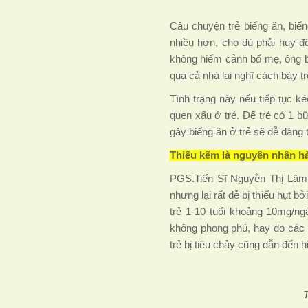
Câu chuyện trẻ biếng ăn, biế
nhiều hơn, cho dù phải huy độ
không hiếm cảnh bố mẹ, ông b
qua cả nhà lại nghĩ cách bày tr
Tình trạng này nếu tiếp tục k
quen xấu ở trẻ. Để trẻ có 1 b
gây biếng ăn ở trẻ sẽ dễ dàng
Thiếu kẽm là nguyên nhân hà
PGS.Tiến Sĩ Nguyễn Thị Lâm 
nhưng lại rất dễ bị thiếu hụt 
trẻ 1-10 tuổi khoảng 10mg/ng
không phong phú, hay do các 
trẻ bị tiêu chảy cũng dẫn đến 
T