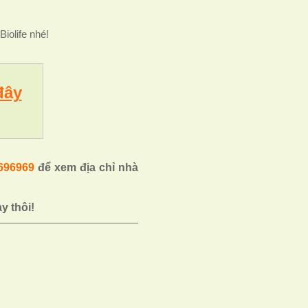
iolife nhé!
đây
.696969
để xem địa chỉ nhà
y thôi!