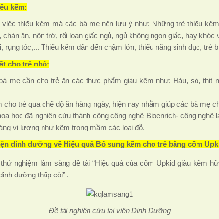
iếu kẽm:
a việc thiếu kẽm mà các bà mẹ nên lưu ý như: Những trẻ thiếu kẽm 
hóa, chán ăn, nôn trớ, rối loạn giấc ngủ, ngủ không ngon giấc, hay khó
, rụng tóc,... Thiếu kẽm dẫn đến chậm lớn, thiểu năng sinh dục, trẻ
t cho trẻ nhỏ:
à mẹ cần cho trẻ ăn các thực phẩm giàu kẽm như: Hàu, sò, thịt nạ
m cho trẻ qua chế độ ăn hàng ngày, hiện nay nhằm giúp các bà mẹ c
oa học đã nghiên cứu thành công công nghệ Bioenrich- công nghệ là
áng vi lượng như kẽm trong mầm các loại đỗ.
ện dinh dưỡng về Hiệu quả Bổ sung kẽm cho trẻ bằng cốm Upk
 thử nghiệm lâm sàng đề tài “Hiệu quả của cốm Upkid giàu kẽm hữu
 dinh dưỡng thấp còi” .
Đề tài nghiên cứu tại viện Dinh Dưỡng