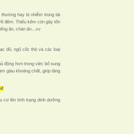
thường hay bị nhiễm trùng tái
c về đêm. Thiếu kẽm còn gây tổn
 biếng ăn, chán ăn…vv
c đỏ, ngũ cốc thô và các loại
hủ động hơn trong việc bổ sung
m giàu khoáng chất, giúp tăng
id
 cơ lên tình trạng dinh dưỡng