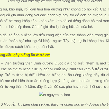
Tâm sự của các mẹ về tình trạng biếng ăn, suy dinh dưỡng
ng bú, khó ngủ, rối loạn tiêu hóa dường như không có hồi kết. Các
ng cả gia đình đóng vai các nhân vật bày trò để con há miệng là l
à bế bé rong khắp sân, khắp xóm kéo dài cả tiếng đồng hồ mới xon
ò cho bữa tiếp theo. Cả thế giới thu lại bằng bữa ăn của bé.
éo dài sẽ ảnh hưởng lớn đến công việc của các thành viên trong gia
ữa ăn “nhàn hạ” như người Nhật, người Tây thật sự là không khó. 
 tìm được cách khắc phục tốt nhất.
ng đầu gây biếng ăn ở trẻ em
– Viện trưởng Viện Dinh dưỡng Quốc gia cho biết: "Kẽm là một tr
bởi các bà mẹ thường ít lưu ý đến vi chất này. Nhu cầu kẽm ở trẻ dướ
ày. Trẻ thường bị thiếu kẽm do biếng ăn, ăn uống không đầy đủ 
bà mẹ chế biến thức ăn không hợp lý cũng làm cho hàm lượng kẽm 
hiện tượng thải trừ kẽm, đây là vấn đề các phụ huynh cần hết sức lưu 
S Nguyễn Thị Lâm chia sẻ kiến thức về chăm sóc dinh dưỡng cho t