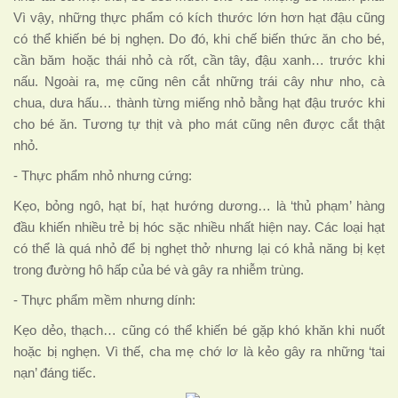
Vì vậy, những thực phẩm có kích thước lớn hơn hạt đậu cũng
có thể khiến bé bị nghẹn. Do đó, khi chế biến thức ăn cho bé,
cần băm hoặc thái nhỏ cà rốt, cần tây, đậu xanh… trước khi
nấu. Ngoài ra, mẹ cũng nên cắt những trái cây như nho, cà
chua, dưa hấu… thành từng miếng nhỏ bằng hạt đậu trước khi
cho bé ăn. Tương tự thịt và pho mát cũng nên được cắt thật
nhỏ.
- Thực phẩm nhỏ nhưng cứng:
Kẹo, bỏng ngô, hạt bí, hạt hướng dương… là ‘thủ phạm’ hàng
đầu khiến nhiều trẻ bị hóc sặc nhiều nhất hiện nay. Các loại hạt
có thể là quá nhỏ để bị nghẹt thở nhưng lại có khả năng bị kẹt
trong đường hô hấp của bé và gây ra nhiễm trùng.
- Thực phẩm mềm nhưng dính:
Kẹo dẻo, thạch… cũng có thể khiến bé gặp khó khăn khi nuốt
hoặc bị nghẹn. Vì thế, cha mẹ chớ lơ là kẻo gây ra những ‘tai
nạn’ đáng tiếc.