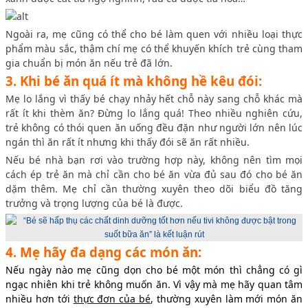
Ngoài ra, mẹ cũng có thể cho bé làm quen với nhiều loại thực
phẩm màu sắc, thậm chí mẹ có thể khuyến khích trẻ cùng tham
gia chuẩn bị món ăn nếu trẻ đã lớn.
3. Khi bé ăn quá ít mà không hề kêu đói:
Mẹ lo lắng vì thấy bé chạy nhảy hết chỗ này sang chỗ khác mà
rất ít khi thèm ăn? Đừng lo lắng quá! Theo nhiều nghiên cứu,
trẻ không có thói quen ăn uống đều đặn như người lớn nên lúc
ngán thì ăn rất ít nhưng khi thấy đói sẽ ăn rất nhiều.
Nếu bé nhà bạn rơi vào trường hợp này, không nên tìm mọi
cách ép trẻ ăn mà chỉ cần cho bé ăn vừa đủ sau đó cho bé ăn
dặm thêm. Mẹ chỉ cần thường xuyên theo dõi biểu đồ tăng
trưởng và trọng lượng của bé là được.
4. Mẹ hãy đa dạng các món ăn:
Nếu ngày nào mẹ cũng dọn cho bé một món thì chẳng có gì
ngạc nhiên khi trẻ không muốn ăn. Vì vậy mà mẹ hãy quan tâm
nhiều hơn tới
thực đơn của bé
, thường xuyên làm mới món ăn