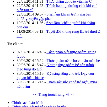
22/08/2014 11:31
-
Thực phẩm dồi dào vitamin C
22/08/2014 11:22
-
Tránh hao hụt dưỡng chất khi chế
biến rau củ
22/08/2014 09:07
-
5 sai lầm khi ăn trứng mà bạn
thường xuyên gặp phải
19/08/2014 11:36
-
6 sai lầm “chết người” khi chăm
con ốm
11/08/2014 09:13
-
Tuyệt đối không rung lắc trẻ dưới 2
tuổi
Tin cũ hơn:
02/07/2014 16:40
-
Cách phân biệt thực phẩm Trung
Quốc
30/06/2014 15:52
-
Thực phẩm nên cho con ăn mùa hè
30/06/2014 15:47
-
Những thực phẩm bé nên tránh
theo từng độ tuổi
30/06/2014 15:19
-
Kỹ năng sống cho trẻ: Dạy con
ngoan biết chia sẻ
30/06/2014 15:14
-
Chăm sóc sức khoẻ trẻ ngày mưa
nóng ẩm
<< Trang truớc
Trang kế >>
Chính sách bảo hành
Chính sách đổi/trả hàng và hoàn tiền