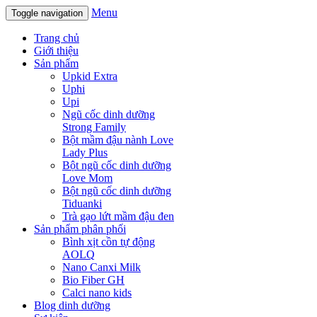
Menu
Toggle navigation
Trang chủ
Giới thiệu
Sản phẩm
Upkid Extra
Uphi
Upi
Ngũ cốc dinh dưỡng
Strong Family
Bột mầm đậu nành Love
Lady Plus
Bột ngũ cốc dinh dưỡng
Love Mom
Bột ngũ cốc dinh dưỡng
Tiduanki
Trà gạo lứt mầm đậu đen
Sản phẩm phân phối
Bình xịt cồn tự động
AOLQ
Nano Canxi Milk
Bio Fiber GH
Calci nano kids
Blog dinh dưỡng