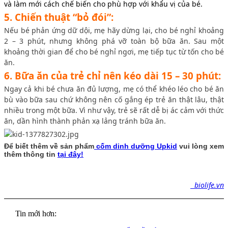
và làm mới cách chế biến cho phù hợp với khẩu vị của bé.
5. Chiến thuật “bỏ đói”:
Nếu bé phản ứng dữ dội, mẹ hãy dừng lại, cho bé nghỉ khoảng
2 – 3 phút, nhưng không phá vỡ toàn bộ bữa ăn. Sau một
khoảng thời gian để cho bé nghỉ ngơi, mẹ tiếp tục từ tốn cho bé
ăn.
6. Bữa ăn của trẻ chỉ nên kéo dài 15 – 30 phút:
Ngay cả khi bé chưa ăn đủ lượng, mẹ có thể khéo léo cho bé ăn
bù vào bữa sau chứ không nên cố gắng ép trẻ ăn thật lâu, thật
nhiều trong một bữa. Vì như vậy, trẻ sẽ rất dễ bị ác cảm với thức
ăn, dần hình thành phản xạ lảng tránh bữa ăn.
Để biết thêm về sản phẩm
cốm dinh dưỡng Upkid
vui lòng xem
thêm thông tin
tại đây!
biolife.vn
Tin mới hơn: