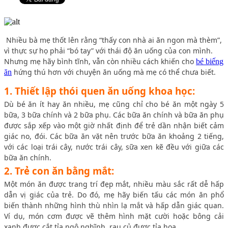
Nhiều bà mẹ thốt lên rằng “thấy con nhà ai ăn ngon mà thèm”,
vì thực sự họ phải “bó tay” với thái độ ăn uống của con mình.
Nhưng mẹ hãy bình tĩnh, vẫn còn nhiều cách khiến cho
bé biếng
hứng thú hơn với chuyện ăn uống mà mẹ có thể chưa biết.
ăn
1. Thiết lập thói quen ăn uống khoa học:
Dù bé ăn ít hay ăn nhiều, mẹ cũng chỉ cho bé ăn một ngày 5
bữa, 3 bữa chính và 2 bữa phụ. Các bữa ăn chính và bữa ăn phụ
được sắp xếp vào một giờ nhất định để trẻ dần nhận biết cảm
giác no, đói. Các bữa ăn vặt nên trước bữa ăn khoảng 2 tiếng,
với các loại trái cây, nước trái cây, sữa xen kẽ đều với giữa các
bữa ăn chính.
2. Trẻ con ăn bằng mắt:
Một món ăn được trang trí đẹp mắt, nhiều màu sắc rất dễ hấp
dẫn vị giác của trẻ. Do đó, mẹ hãy biến tấu các món ăn phổ
biến thành những hình thù nhìn lạ mắt và hấp dẫn giác quan.
Ví dụ, món cơm được vẽ thêm hình mặt cười hoặc bông cải
xanh được cắt tỉa ngộ nghĩnh, rau củ được tỉa hoa…