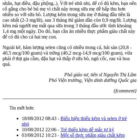
nhân, hạt điều, đậu phộng..). Với trẻ nhũ nhi, để có đủ kẽm, bạn nên
cố gắng cho bé bú mẹ vì chất này trong sữa mẹ dễ hấp thu hơn
nhiều so với sữa bò. Lượng kẽm trong sữa mẹ ở tháng đầu tiên là
cao nhất (2-3 mg/lít), sau 3 tháng thì giảm dần còn 0,9 mg/lít. Lượng
kẽm mà người mẹ mất qua sữa trong 3 tháng đầu ước tính khoảng
1,4 mg một ngày. Do đó, bạn cần ăn nhiều thực phẩm giàu chất này
để có đủ cho cả hai mẹ con.
Ngoài kẽ, hàm lượng selen cũng có nhiều trong cá, hải sản (20,8 -
40,5 mcg/100 gram) và trứng (40,2 mcg-14,9 mcg/100 gram), vừa
phải ở thịt gia cầm, đậu hạt và thấp ở sữa bò, ngũ cốc, rau và hoa
quả.
Phó giáo sư, tiến sĩ Nguyễn Thị Lâm
Phó Viện trưởng, Viện dinh dưỡng Quốc gia
{fcomment}
Tin mới hơn:
18/08/2012 08:43
-
Biểu hiện thiếu kẽm và selen ở trẻ
nhỏ
10/08/2012 22:06
-
Trẻ thiếu kẽm dễ mắc tự kỷ
03/08/2012 10:23
-
Một số thực phẩm giàu chất kẽm