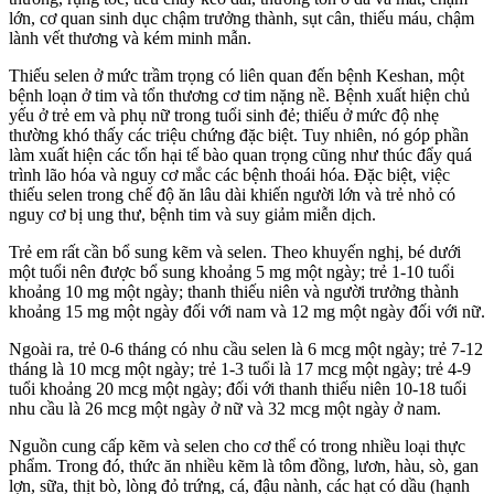
lớn, cơ quan sinh dục chậm trưởng thành, sụt cân, thiếu máu, chậm
lành vết thương và kém minh mẫn.
Thiếu selen ở mức trầm trọng có liên quan đến bệnh Keshan, một
bệnh loạn ở tim và tổn thương cơ tim nặng nề. Bệnh xuất hiện chủ
yếu ở trẻ em và phụ nữ trong tuổi sinh đẻ; thiếu ở mức độ nhẹ
thường khó thấy các triệu chứng đặc biệt. Tuy nhiên, nó góp phần
làm xuất hiện các tổn hại tế bào quan trọng cũng như thúc đẩy quá
trình lão hóa và nguy cơ mắc các bệnh thoái hóa. Đặc biệt, việc
thiếu selen trong chế độ ăn lâu dài khiến người lớn và trẻ nhỏ có
nguy cơ bị ung thư, bệnh tim và suy giảm miễn dịch.
Trẻ em rất cần bổ sung kẽm và selen. Theo khuyến nghị, bé dưới
một tuổi nên được bổ sung khoảng 5 mg một ngày; trẻ 1-10 tuổi
khoảng 10 mg một ngày; thanh thiếu niên và người trưởng thành
khoảng 15 mg một ngày đối với nam và 12 mg một ngày đối với nữ.
Ngoài ra, trẻ 0-6 tháng có nhu cầu selen là 6 mcg một ngày; trẻ 7-12
tháng là 10 mcg một ngày; trẻ 1-3 tuổi là 17 mcg một ngày; trẻ 4-9
tuổi khoảng 20 mcg một ngày; đối với thanh thiếu niên 10-18 tuổi
nhu cầu là 26 mcg một ngày ở nữ và 32 mcg một ngày ở nam.
Nguồn cung cấp kẽm và selen cho cơ thể có trong nhiều loại thực
phẩm. Trong đó, thức ăn nhiều kẽm là tôm đồng, lươn, hàu, sò, gan
lợn, sữa, thịt bò, lòng đỏ trứng, cá, đậu nành, các hạt có dầu (hạnh