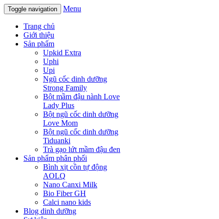
Menu
Toggle navigation
Trang chủ
Giới thiệu
Sản phẩm
Upkid Extra
Uphi
Upi
Ngũ cốc dinh dưỡng
Strong Family
Bột mầm đậu nành Love
Lady Plus
Bột ngũ cốc dinh dưỡng
Love Mom
Bột ngũ cốc dinh dưỡng
Tiduanki
Trà gạo lứt mầm đậu đen
Sản phẩm phân phối
Bình xịt cồn tự động
AOLQ
Nano Canxi Milk
Bio Fiber GH
Calci nano kids
Blog dinh dưỡng