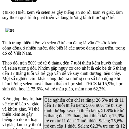
{flike}Thiếu kẽm và selen sẽ gây biếng ăn do rối loạn vi giác, làm
suy thoái quá trình phát triển và tăng trưởng bình thường ở trẻ.
Tình trạng thiếu kẽm và selen ở trẻ em đang là vấn đề sức khỏe
cộng đồng ở nhiều nước, đặc biệt là các nước đang phát triển, trong
đó có Việt Nam.
Theo đó, trên 50% trẻ từ 6 tháng đến 7 tuổi thiếu kẽm huyết thanh
và selen tương đối. Nhóm gặp nguy cơ cao nhất là các bé từ 6 tháng
đến 17 tháng tuổi và trẻ gặp vấn đề về suy dinh dưỡng, tiêu chảy.
Một số nghiên cứu khác cũng đưa ra những con số báo động khi
hàm lượng selen huyết thanh thấp ở học sinh THCS là 15,9%, học
sinh tiểu học là 75,6%, và trẻ mẫu giáo, mầm non 62,3%.
Kẽm giúp duy trì, bảo
Các nghiên cứu chỉ ra rằng: 26,5% trẻ từ 11
vệ các tế bào vị giác
đến 17 tuổi thiếu kẽm; 50%-90% trẻ bị suy
và khứu giác. Vì thế
dinh dưỡng kéo dài thiếu kẽm; 51,9% trẻ từ
thiếu kẽm sẽ gây
6 tháng đến 75 tháng tuổi thiếu kẽm; 15,9%
biếng ăn do rối loạn
trẻ em từ 11 đến 17 tuổi thiếu Selen; 75,6%
vi giác, làm suy thoái
trẻ em cấp 1 thiếu Selen; 62,3% trẻ em từ 12