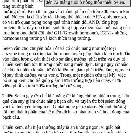
quá trình phát triển và
đến 72 tháng tuổi ở nông thôn thiếu Selen.
tăng trưởng bình
thường ở trẻ. Kẽm tham gia vào thành phần của trên 300 enzym kim
loại. Nó còn là chất xúc tác không thể thiếu của ARN-polymeraza,
có vai trò quan trọng trong quá trình nhân đôi AND, tổng hợp
protein, thúc đẩy quá trình sinh tổng hợp và điều hòa chức năng của
trục hormone dưới đồi như GH (Growth hormone), IGF-I - những
hormone tăng trưởng và kích thích tăng trưởng.
Selen cần cho chuyển hóa i-ốt và có chức năng như một loại
enzyme trong quá trình tạo hormone tuyến giáp nhằm kích thích đầu
vào năng lượng, cần thiết cho sự tăng trưởng, phát triển và duy trì.
Thiếu kẽm làm tổn thương chức năng miễn dịch, tăng nguy cơ mắc
các bệnh nhiễm khuẩn, từ đó khiến trẻ giảm phát triển, tăng nguy cơ
bị suy dinh dưỡng và tử vong. Trong một nghiên cứu tại Mỹ, việc
bổ sung kẽm cho trẻ giúp giảm 18% trường hợp tiêu chảy, 41%
viêm phổi và trên 50% trường hợp tử vong.
Thiếu Selen gây ức chế khả năng đề kháng chống nhiễm trùng, hậu
quả của suy giảm chức năng bạch cầu và tuyến ức bởi selen đóng
vai trò thiết yếu trong men Glutathione peroxidase. Nó ảnh hưởng
tới mọi thành phần của hệ miễn dịch, sự phát triển và hoạt động của
bạch cầu.
Thiếu kẽm, dấu hiệu thường thấy là ăn không ngon, vị giác bất
thường, rụng tóc, tiêu chảy kéo dài, thương tổn ở da và mắt, chậm