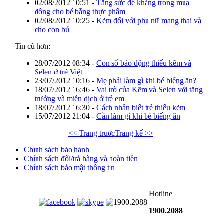
02/08/2012 10:51
-
Tăng sức đề kháng trong mùa
đông cho bé bằng thực phẩm
02/08/2012 10:25
-
Kẽm đối với phụ nữ mang thai và
cho con bú
Tin cũ hơn:
28/07/2012 08:34
-
Con số báo động thiếu kẽm và
Selen ở trẻ Việt
23/07/2012 10:16
-
Mẹ phải làm gì khi bé biếng ăn?
18/07/2012 16:46
-
Vai trò của Kẽm và Selen với tăng
trưởng và miễn dịch ở trẻ em
18/07/2012 16:30
-
Cách nhận biết trẻ thiếu kẽm
15/07/2012 21:04
-
Cần làm gì khi bé biếng ăn
<< Trang truớc
Trang kế >>
Chính sách bảo hành
Chính sách đổi/trả hàng và hoàn tiền
Chính sách bảo mật thông tin
Hotline
1900.2088