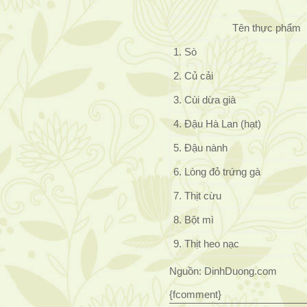
Tên thực phẩm
1. Sò
2. Củ cải
3. Cùi dừa già
4. Đậu Hà Lan (hạt)
5. Đậu nành
6. Lòng đỏ trứng gà
7. Thịt cừu
8. Bột mì
9. Thịt heo nạc
Nguồn: DinhDuong.com
{fcomment}