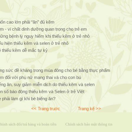
ốn cao lớn phải “ăn” đủ kẽm
m - vi chất dinh dưỡng quan trọng cho trẻ em
ững bệnh lý nguy hiểm khi thiếu kẽm ở trẻ nhỏ
ểu hiện thiếu kẽm và selen ở trẻ nhỏ
ẻ thiếu kẽm dễ mắc tự kỷ
ng sức đề kháng trong mùa đông cho bé bằng thực phẩm
m đối với phụ nữ mang thai và cho con bú
ếng ăn, suy giảm miễn dịch do thiếu kẽm và selen
n số báo động thiếu kẽm và Selen ở trẻ Việt
 phải làm gì khi bé biếng ăn?
<< Trang truớc
Trang kế >>
hính sách đổi/trả hàng và hoàn tiền
Chính sách bảo mật thông tin