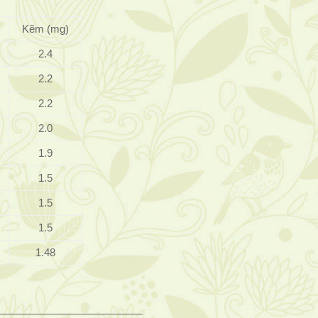
Kẽm (mg)
2.4
2.2
2.2
2.0
1.9
1.5
1.5
1.5
1.48