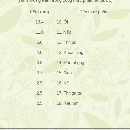
(Hàm lượng Kẽm trong 100g thực phẩm ăn được)
Kẽm (mg)
Tên thực phẩm
13.4
10. Ổi
11.0
11. Nếp
5.0
12. Thịt bò
4.0
13. Khoai lang
3.8
14. Đậu phộng
3.7
15. Gạo
2.9
16. Kê
2.5
17. Thịt gà ta
2.5
18. Rau om