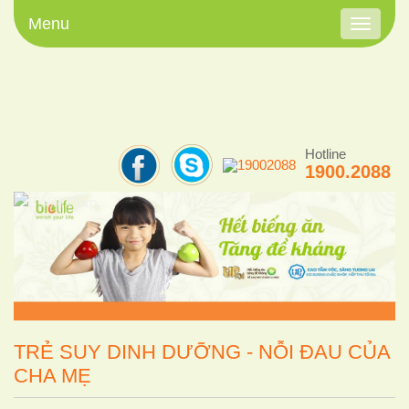
Menu
Toggle
navigati
Hotline
1900.2088
TRẺ SUY DINH DƯỠNG - NỖI ĐAU CỦA
CHA MẸ