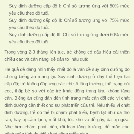
Suy dinh dưỡng cấp độ I: Chỉ số tương ứng với 90% mức
yêu cầu theo độ tuổi.
Suy dinh dưỡng cấp độ II: Chỉ số tương ứng với 75% mức
yêu cầu theo độ tuổi.
Suy dinh dưỡng cấp độ III: Chỉ số tương ứng dưới 60% mức
yêu cầu theo độ tuổi.
Trong vòng 2-3 tháng liên tục, trẻ không có dấu hiệu cải thiện
chiều cao và cân nặng, dễ dẫn tới hậu quả:
Hệ quả dễ dàng nhìn thấy nhất đó là vấn đề suy dinh dưỡng do
chứng biếng ăn mang lại. Suy sinh dưỡng ở đây thể hiện hai
cấp độ; trẻ không đáp ứng các chỉ số tăng trưởng, thể trạng còi
cọc, thấp bé so với các trẻ khác đồng trang lứa, không tăng
cân. Biếng ăn cũng dẫn đến tình trạng mất cân đối các vi chất
dinh dưỡng cần thiết cho sự phát triển của trẻ. Nếu thiếu vi chất
dinh dưỡng, trẻ có thể bị chậm phát triển, bệnh tật như da thô
ráp, hay bị cảm lạnh, mắt khô, tóc khô và dễ gãy, da bị ngứa.
Nhẹ hơn chậm phát triển, rối loạn tăng trưởng, dễ mắc các
bệnh mãn tính do thiếu khả năng miễn dịch.