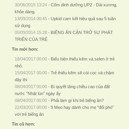
30/06/2015 13:24
-
Cốm dinh dưỡng UP2 - Dài xương,
khỏe dáng.
13/09/2014 00:45
-
Upkid cam kết hiệu quả sau 5 tuần
sử dụng
05/09/2014 15:28
-
BIẾNG ĂN CẢN TRỞ SỰ PHÁT
TRIỂN CỦA TRẺ
Tin mới hơn:
18/04/2017 00:00
-
Biểu hiện thiếu kẽm và selen ở trẻ
nhỏ.
15/04/2017 00:00
-
Trẻ thiếu kẽm sẽ còi cọc và chậm
dậy thì
08/04/2017 00:00
-
Bí quyết tăng chiều cao của đất
nước "Nhật lùn" ngày ấy
08/04/2017 00:00
-
Phải làm gì khi trẻ biếng ăn?
22/03/2017 00:00
-
9 Mẹo hay dành cho mẹ “đối phó”
với trẻ biếng ăn
Tin cũ hơn: