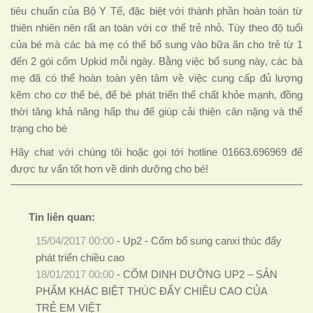
tiêu chuẩn của Bộ Y Tế, đặc biệt với thành phần hoàn toàn từ
thiên nhiên nên rất an toàn với cơ thể trẻ nhỏ. Tùy theo độ tuổi
của bé mà các bà mẹ có thể bổ sung vào bữa ăn cho trẻ từ 1
đến 2 gói cốm Upkid mỗi ngày. Bằng việc bổ sung này, các bà
mẹ đã có thể hoàn toàn yên tâm về việc cung cấp đủ lượng
kẽm cho cơ thể bé, để bé phát triển thế chất khỏe mạnh, đồng
thời tăng khả năng hấp thu để giúp cải thiện cân nặng và thể
trạng cho bé
Hãy chat với chúng tôi hoặc gọi tới hotline 01663.696969 để
được tư vấn tốt hơn về dinh dưỡng cho bé!
Tin liên quan:
15/04/2017 00:00
-
Up2 - Cốm bổ sung canxi thúc đẩy
phát triển chiều cao
18/01/2017 00:00
-
CỐM DINH DƯỠNG UP2 – SẢN
PHẨM KHÁC BIỆT THÚC ĐẨY CHIỀU CAO CỦA
TRẺ EM VIỆT