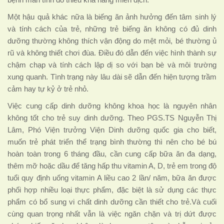
Một hậu quả khác nữa là biếng ăn ảnh hưởng đến tâm sinh lý
và tính cách của trẻ, những trẻ biếng ăn không có đủ dinh
dưỡng thường không thích vận động do mệt mỏi, bé thường ủ
rũ và không thiết chơi đùa. Điều đó dẫn đến việc hình thành sự
chậm chạp và tính cách lập dị so với bạn bè và môi trường
xung quanh. Tình trạng này lâu dài sẽ dẫn đến hiện tượng trầm
cảm hay tự kỷ ở trẻ nhỏ.
Việc cung cấp dinh dưỡng không khoa học là nguyên nhân
không tốt cho trẻ suy dinh dưỡng. Theo PGS.TS Nguyễn Thị
Lâm, Phó Viện trưởng Viện Dinh dưỡng quốc gia cho biết,
muốn trẻ phát triển thể trạng bình thường thì nên cho bé bú
hoàn toàn trong 6 tháng đầu, cần cung cấp bữa ăn đa dạng,
thêm mỡ hoặc dầu để tăng hấp thu vitamin A, D, trẻ em trong độ
tuổi quy định uống vitamin A liều cao 2 lần/ năm, bữa ăn được
phối hợp nhiều loại thực phẩm, đặc biệt là sử dụng các thực
phẩm có bổ sung vi chất dinh dưỡng cần thiết cho trẻ.Và cuối
cùng quan trọng nhất vẫn là việc ngăn chặn và trị dứt được