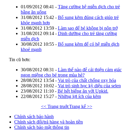
01/09/2012 08:41
-
Tăng cường hệ miễn dịch cho trẻ
bằng ăn uống
31/08/2012 15:42
-
Bổ sung kẽm đúng cách giúp trẻ
khỏe mạnh hơn
31/08/2012 13:59
-
Làm sao để bé không bị nôn trớ
31/08/2012 09:14
-
Dinh dưỡng cho trẻ tăng cường
miễn dịch
30/08/2012 10:55
-
Bổ sung kẽm để có hệ miễn dịch
khoẻ mạnh
Tin cũ hơn:
30/08/2012 08:31
-
Làm thế nào để cải thiện cảm giác
ngon miệng cho bé trong mùa hè?
28/08/2012 13:54
-
Vai trò của chất chống oxy hóa
28/08/2012 10:02
-
Vai trò sinh học kỳ diệu của selen
23/08/2012 11:10
-
Bé hết biếng ăn với Upkid.
22/08/2012 15:27
-
Những lợi ích của kẽm
<< Trang truớc
Trang kế >>
Chính sách bảo hành
Chính sách đổi/trả hàng và hoàn tiền
Chính sách bảo mật thông tin