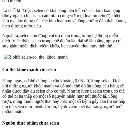
cho trẻ em.
Là chất khử độc: selen có khả năng liên kết với các kim loại nặng
(thủy ngân, chì, asen, cadimi...) cùng với một loại protein đặc biệt
làm mất tác dụng của các kim loại này và tăng cường đào thải chúng
theo đường nước tiểu.
Ngoài ra, selen còn đóng vai trò quan trọng trong hệ thống miễn
dịch. Việc thiếu selen trong chế độ ăn lâu dài sẽ làm tăng nguy cơ
suy giảm miễn dịch, viêm khớp, hen suyễn, đục thủy tinh thể…
Cơ thể khỏe mạnh với selen
Hàng ngày, cơ thể chúng ta cần khoảng 0,05 - 0,10mg selen. Đối
với những người khỏe mạnh và có một chế độ ăn uống cân bằng sẽ
nhận được đầy đủ selen cho cơ thể. Nhưng lượng selen trong cơ thể
có thể bị hạ thấp do một số nguyên nhân như hút thuốc lá, uống
rượu, dùng thuốc ngừa thai hay mắc một số bệnh gây cản trở sự hấp
thu đủ selen như: bệnh Crohn, bệnh viêm loét đại tràng, người mới
phẫu thuật…
Nguồn thực phẩm chứa selen