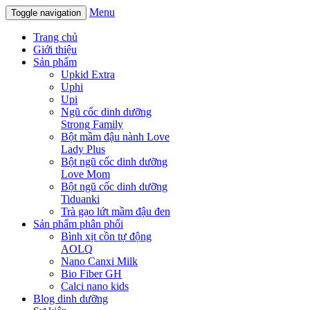
Menu
Toggle navigation
Trang chủ
Giới thiệu
Sản phẩm
Upkid Extra
Uphi
Upi
Ngũ cốc dinh dưỡng
Strong Family
Bột mầm đậu nành Love
Lady Plus
Bột ngũ cốc dinh dưỡng
Love Mom
Bột ngũ cốc dinh dưỡng
Tiduanki
Trà gạo lứt mầm đậu đen
Sản phẩm phân phối
Bình xịt cồn tự động
AOLQ
Nano Canxi Milk
Bio Fiber GH
Calci nano kids
Blog dinh dưỡng