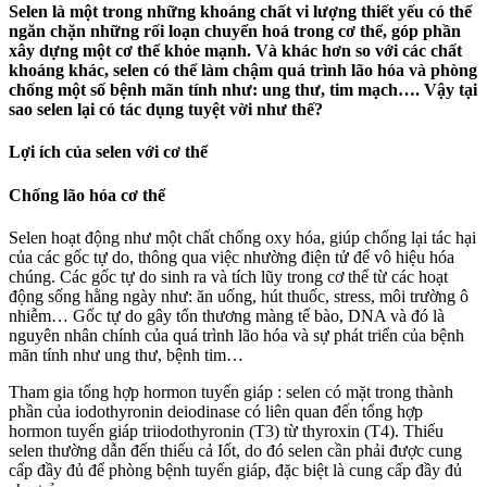
Selen là một trong những khoáng chất vi lượng thiết yếu có thể
ngăn chặn những rối loạn chuyển hoá trong cơ thể, góp phần
xây dựng một cơ thể khỏe mạnh. Và khác hơn so với các chất
khoáng khác, selen có thể làm chậm quá trình lão hóa và phòng
chống một số bệnh mãn tính như: ung thư, tim mạch…. Vậy tại
sao selen lại có tác dụng tuyệt vời như thế?
Lợi ích của selen với cơ thể
Chống lão hóa cơ thể
Selen hoạt động như một chất chống oxy hóa, giúp chống lại tác hại
của các gốc tự do, thông qua việc nhường điện tử để vô hiệu hóa
chúng. Các gốc tự do sinh ra và tích lũy trong cơ thể từ các hoạt
động sống hằng ngày như: ăn uống, hút thuốc, stress, môi trường ô
nhiễm… Gốc tự do gây tổn thương màng tế bào, DNA và đó là
nguyên nhân chính của quá trình lão hóa và sự phát triển của bệnh
mãn tính như ung thư, bệnh tim…
Tham gia tổng hợp hormon tuyến giáp : selen có mặt trong thành
phần của iodothyronin deiodinase có liên quan đến tổng hợp
hormon tuyến giáp triiodothyronin (T3) từ thyroxin (T4). Thiếu
selen thường dẫn đến thiếu cả Iốt, do đó selen cần phải được cung
cấp đầy đủ để phòng bệnh tuyến giáp, đặc biệt là cung cấp đầy đủ