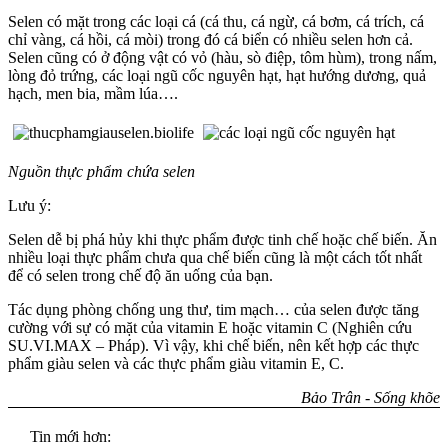
Selen có mặt trong các loại cá (cá thu, cá ngừ, cá bơm, cá trích, cá
chỉ vàng, cá hồi, cá mòi) trong đó cá biển có nhiều selen hơn cả.
Selen cũng có ở động vật có vỏ (hàu, sò điệp, tôm hùm), trong nấm,
lòng đỏ trứng, các loại ngũ cốc nguyên hạt, hạt hướng dương, quả
hạch, men bia, mầm lúa….
Nguồn thực phẩm chứa selen
Lưu ý:
Selen dễ bị phá hủy khi thực phẩm được tinh chế hoặc chế biến. Ăn
nhiều loại thực phẩm chưa qua chế biến cũng là một cách tốt nhất
để có selen trong chế độ ăn uống của bạn.
Tác dụng phòng chống ung thư, tim mạch… của selen được tăng
cường với sự có mặt của vitamin E hoặc vitamin C (Nghiên cứu
SU.VI.MAX – Pháp). Vì vậy, khi chế biến, nên kết hợp các thực
phẩm giàu selen và các thực phẩm giàu vitamin E, C.
Bảo Trân - Sống khõe
Tin mới hơn: