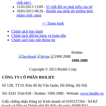
chất nào?.
11/01/2013 13:09
-
Vi chất đối sự phát triển của trẻ
10/01/2013 08:26
-
Biolife gia nhập thị trường thực
phẩm chức năng
<< Trang truớc
Chính sách bảo hành
Chính sách đổi/trả hàng và hoàn tiền
Chính sách bảo mật thông tin
Hotline
1900.2088
Copyright © 2013 Biolife Corp.
CÔNG TY CỔ PHẦN BIOLIFE
Số 12B, TT10, Khu đô thị Văn Quán, Hà Đông, Hà Nội
Tel: 0243 3544 838 - Hotline: 1900.2088 - Website:
www.biolife.vn
Giấy chứng nhận Đăng ký Kinh doanh số 0105537264 - Sở Kế
hoạch và Đầu tư Thành phố Hà Nội cấp ngày 30/09/2011