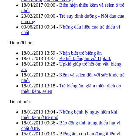
18/04/2017 00:00
-
Biểu hiện thiếu kẽm và selen ở trẻ
nhỏ.
23/02/2017 00:00
-
Trẻ suy dinh dưỡng - Nỗi đau của
cha mẹ
03/06/2013 09:34
-
Những dấu hiệu của trẻ thiếu vi
chất
Tin mới hơn:
18/01/2013 13:59
-
Nhận biết trẻ biếng ăn
18/01/2013 13:37
-
Bé hết biếng ăn với Upkid.
18/01/2013 13:28
-
Upkid giúp trẻ hết ốm vặt, biếng
ăn.
18/01/2013 13:23
-
Kẽm và selen đối với sức khỏe trẻ
nhỏ.
18/01/2013 13:18
-
Trẻ biếng ăn, giảm miễn dịch do
thiếu kẽm, selen
Tin cũ hơn:
18/01/2013 13:04
-
Những bệnh lý nguy hiểm khi
thiếu kẽm ở trẻ nhỏ
18/01/2013 09:36
-
Báo động tình trạng thiếu hụt vi
chất ở trẻ.
15/01/2013 09:19
-
Biếng ăn, con bạn đang thiếu vi