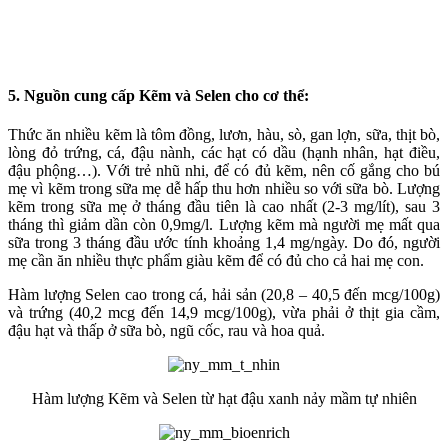
5. Nguồn cung cấp Kẽm và Selen cho cơ thể:
Thức ăn nhiều kẽm là tôm đồng, lươn, hàu, sò, gan lợn, sữa, thịt bò,
lòng đỏ trứng, cá, đậu nành, các hạt có dầu (hạnh nhân, hạt điều,
đậu phộng…). Với trẻ nhũ nhi, để có đủ kẽm, nên cố gắng cho bú
mẹ vì kẽm trong sữa mẹ dễ hấp thu hơn nhiều so với sữa bò. Lượng
kẽm trong sữa mẹ ở tháng đầu tiên là cao nhất (2-3 mg/lít), sau 3
tháng thì giảm dần còn 0,9mg/l. Lượng kẽm mà người mẹ mất qua
sữa trong 3 tháng đầu ước tính khoảng 1,4 mg/ngày. Do đó, người
mẹ cần ăn nhiều thực phẩm giàu kẽm để có đủ cho cả hai mẹ con.
Hàm lượng Selen cao trong cá, hải sản (20,8 – 40,5 đến mcg/100g)
và trứng (40,2 mcg đến 14,9 mcg/100g), vừa phải ở thịt gia cầm,
đậu hạt và thấp ở sữa bò, ngũ cốc, rau và hoa quả.
Hàm lượng Kẽm và Selen từ hạt đậu xanh nảy mầm tự nhiên