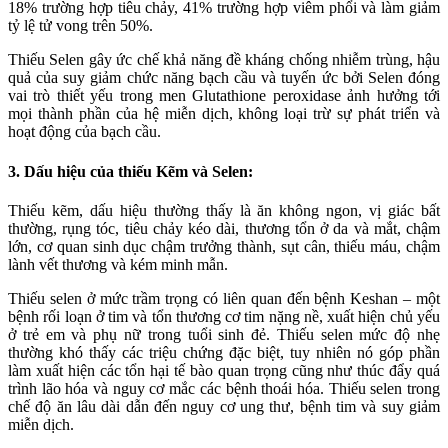
18% trường hợp tiêu chảy, 41% trường hợp viêm phổi và làm giảm
tỷ lệ tử vong trên 50%.
Thiếu Selen gây ức chế khả năng đề kháng chống nhiễm trùng, hậu
quả của suy giảm chức năng bạch cầu và tuyến ức bởi Selen đóng
vai trò thiết yếu trong men Glutathione peroxidase ảnh hưởng tới
mọi thành phần của hệ miễn dịch, không loại trừ sự phát triển và
hoạt động của bạch cầu.
3. Dấu hiệu của thiếu Kẽm và Selen:
Thiếu kẽm, dấu hiệu thường thấy là ăn không ngon, vị giác bất
thường, rụng tóc, tiêu chảy kéo dài, thương tổn ở da và mắt, chậm
lớn, cơ quan sinh dục chậm trưởng thành, sụt cân, thiếu máu, chậm
lành vết thương và kém minh mẫn.
Thiếu selen ở mức trầm trọng có liên quan đến bệnh Keshan – một
bệnh rối loạn ở tim và tổn thương cơ tim nặng nề, xuất hiện chủ yếu
ở trẻ em và phụ nữ trong tuổi sinh đẻ. Thiếu selen mức độ nhẹ
thường khó thấy các triệu chứng đặc biệt, tuy nhiên nó góp phần
làm xuất hiện các tổn hại tế bào quan trọng cũng như thúc đẩy quá
trình lão hóa và nguy cơ mắc các bệnh thoái hóa. Thiếu selen trong
chế độ ăn lâu dài dẫn đến nguy cơ ung thư, bệnh tim và suy giảm
miễn dịch.