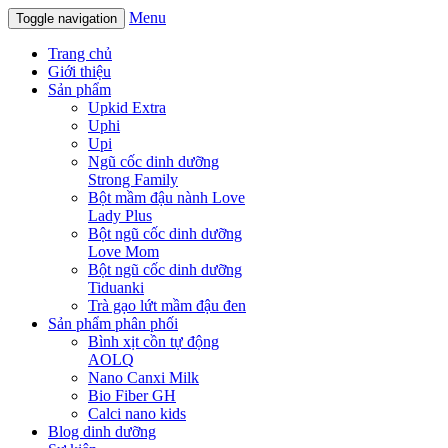
Menu
Toggle navigation
Trang chủ
Giới thiệu
Sản phẩm
Upkid Extra
Uphi
Upi
Ngũ cốc dinh dưỡng
Strong Family
Bột mầm đậu nành Love
Lady Plus
Bột ngũ cốc dinh dưỡng
Love Mom
Bột ngũ cốc dinh dưỡng
Tiduanki
Trà gạo lứt mầm đậu đen
Sản phẩm phân phối
Bình xịt cồn tự động
AOLQ
Nano Canxi Milk
Bio Fiber GH
Calci nano kids
Blog dinh dưỡng