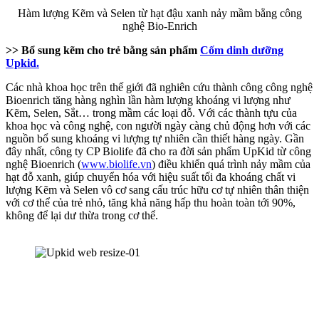
Hàm lượng Kẽm và Selen từ hạt đậu xanh nảy mầm bằng công
nghệ Bio-Enrich
>> Bổ sung kẽm cho trẻ bằng sản phẩm
Cốm dinh dưỡng
Upkid.
Các nhà khoa học trên thế giới đã nghiên cứu thành công công nghệ
Bioenrich tăng hàng nghìn lần hàm lượng khoáng vi lượng như
Kẽm, Selen, Sắt… trong mầm các loại đỗ. Với các thành tựu của
khoa học và công nghệ, con người ngày càng chủ động hơn với các
nguồn bổ sung khoáng vi lượng tự nhiên cần thiết hàng ngày. Gần
đây nhất, công ty CP Biolife đã cho ra đời sản phẩm UpKid từ công
nghệ Bioenrich (
www.biolife.vn
) điều khiển quá trình nảy mầm của
hạt đỗ xanh, giúp chuyển hóa với hiệu suất tối đa khoáng chất vi
lượng Kẽm và Selen vô cơ sang cấu trúc hữu cơ tự nhiên thân thiện
với cơ thể của trẻ nhỏ, tăng khả năng hấp thu hoàn toàn tới 90%,
không để lại dư thừa trong cơ thể.