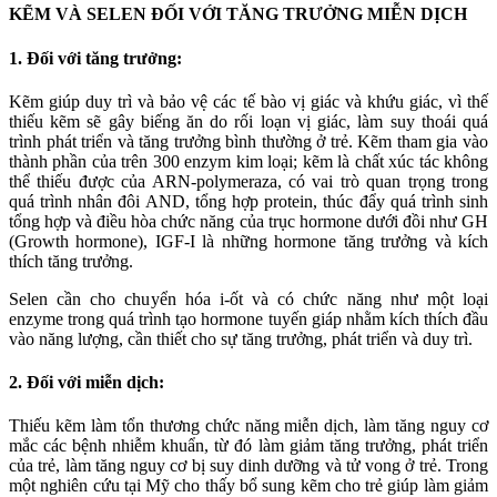
KẼM VÀ SELEN ĐỐI VỚI TĂNG TRƯỞNG MIỄN DỊCH
1. Đối với tăng trưởng:
Kẽm giúp duy trì và bảo vệ các tế bào vị giác và khứu giác, vì thế
thiếu kẽm sẽ gây biếng ăn do rối loạn vị giác, làm suy thoái quá
trình phát triển và tăng trưởng bình thường ở trẻ. Kẽm tham gia vào
thành phần của trên 300 enzym kim loại; kẽm là chất xúc tác không
thể thiếu được của ARN-polymeraza, có vai trò quan trọng trong
quá trình nhân đôi AND, tổng hợp protein, thúc đẩy quá trình sinh
tổng hợp và điều hòa chức năng của trục hormone dưới đồi như GH
(Growth hormone), IGF-I là những hormone tăng trưởng và kích
thích tăng trưởng.
Selen cần cho chuyển hóa i-ốt và có chức năng như một loại
enzyme trong quá trình tạo hormone tuyến giáp nhằm kích thích đầu
vào năng lượng, cần thiết cho sự tăng trưởng, phát triển và duy trì.
2. Đối với miễn dịch:
Thiếu kẽm làm tổn thương chức năng miễn dịch, làm tăng nguy cơ
mắc các bệnh nhiễm khuẩn, từ đó làm giảm tăng trưởng, phát triển
của trẻ, làm tăng nguy cơ bị suy dinh dưỡng và tử vong ở trẻ. Trong
một nghiên cứu tại Mỹ cho thấy bổ sung kẽm cho trẻ giúp làm giảm