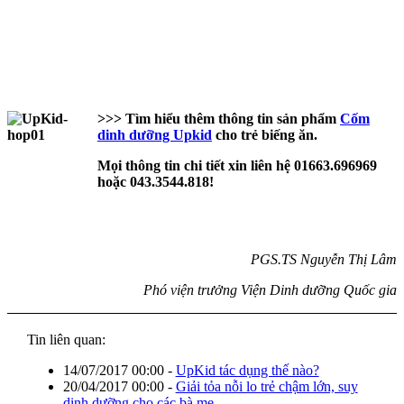
>>>
Tìm hiểu thêm thông tin sản phẩm
Cốm
dinh dưỡng Upkid
cho trẻ biếng ăn.
Mọi thông tin chi tiết xin liên hệ 01663.696969
hoặc 043.3544.818!
PGS.TS Nguyễn Thị Lâm
Phó viện trưởng Viện Dinh dưỡng Quốc gia
Tin liên quan:
14/07/2017 00:00
-
UpKid tác dụng thế nào?
20/04/2017 00:00
-
Giải tỏa nỗi lo trẻ chậm lớn, suy
dinh dưỡng cho các bà mẹ.