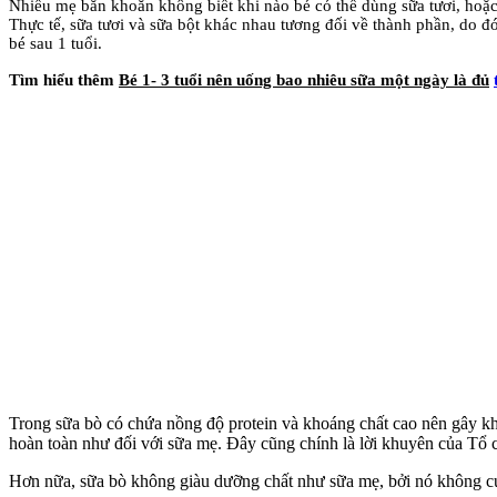
Nhiều mẹ băn khoăn không biết khi nào bé có thể dùng sữa tươi, hoặc
Thực tế, sữa tươi và sữa bột khác nhau tương đối về thành phần, do đ
bé sau 1 tuổi.
Tìm hiểu thêm
Bé 1- 3 tuổi nên uống bao nhiêu sữa một ngày là đủ
Trong sữa bò có chứa nồng độ protein và khoáng chất cao nên gây khó
hoàn toàn như đối với sữa mẹ. Đây cũng chính là lời khuyên của Tổ ch
Hơn nữa, sữa bò không giàu dưỡng chất như sữa mẹ, bởi nó không cung