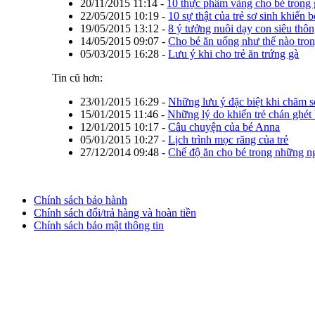
20/11/2015 11:14
-
10 thực phẩm vàng cho bé trong 
22/05/2015 10:19
-
10 sự thật của trẻ sơ sinh khiến b
19/05/2015 13:12
-
8 ý tưởng nuôi dạy con siêu thô
14/05/2015 09:07
-
Cho bé ăn uống như thế nào tro
05/03/2015 16:28
-
Lưu ý khi cho trẻ ăn trứng gà
Tin cũ hơn:
23/01/2015 16:29
-
Những lưu ý đặc biệt khi chăm s
15/01/2015 11:46
-
Những lý do khiến trẻ chán ghét
12/01/2015 10:17
-
Câu chuyện của bé Anna
05/01/2015 10:27
-
Lịch trình mọc răng của trẻ
27/12/2014 09:48
-
Chế độ ăn cho bé trong những ng
Chính sách bảo hành
Chính sách đổi/trả hàng và hoàn tiền
Chính sách bảo mật thông tin