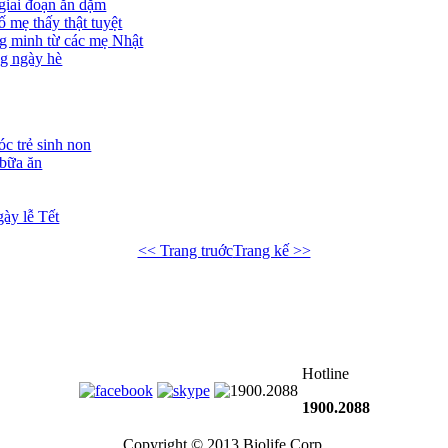
giai đoạn ăn dặm
ố mẹ thấy thật tuyệt
ng minh từ các mẹ Nhật
ng ngày hè
óc trẻ sinh non
 bữa ăn
ày lễ Tết
<< Trang truớc
Trang kế >>
Hotline
1900.2088
Copyright © 2013 Biolife Corp.