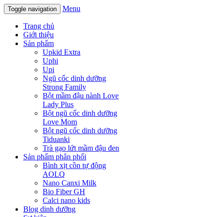
Menu
Toggle navigation
Trang chủ
Giới thiệu
Sản phẩm
Upkid Extra
Uphi
Upi
Ngũ cốc dinh dưỡng
Strong Family
Bột mầm đậu nành Love
Lady Plus
Bột ngũ cốc dinh dưỡng
Love Mom
Bột ngũ cốc dinh dưỡng
Tiduanki
Trà gạo lứt mầm đậu đen
Sản phẩm phân phối
Bình xịt cồn tự động
AOLQ
Nano Canxi Milk
Bio Fiber GH
Calci nano kids
Blog dinh dưỡng