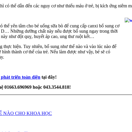
hì có thể dẫn đến các nguy cơ như thiếu máu ở trẻ, bị kích ứng niêm 
có thể yên tâm cho bé uống sữa bò để cung cấp canxi bổ sung cơ
in D… Những dưỡng chất này nếu được bổ sung ngay trong thời
 này như đột quỵ, huyết áp cao, ung thư ruột kết…
ng thực hiện. Tuy nhiên, bổ sung như thế nào và vào lúc nào để
ự hình thành cơ thể của trẻ. Nếu làm được như vậy, bé sẽ có
ày.
hát triển toàn diện
tại đây!
 hệ 01663.696969 hoặc 043.3544.818!
HẾ NÀO CHO KHOA HỌC