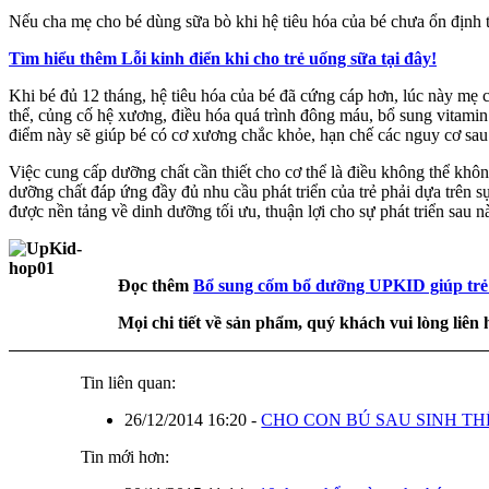
Nếu cha mẹ cho bé dùng sữa bò khi hệ tiêu hóa của bé chưa ổn định t
Tìm hiểu thêm
Lỗi kinh điển khi cho trẻ uống sữa
tại đây!
Khi bé đủ 12 tháng, hệ tiêu hóa của bé đã cứng cáp hơn, lúc này mẹ 
thể, củng cố hệ xương, điều hóa quá trình đông máu, bổ sung vitam
điểm này sẽ giúp bé có cơ xương chắc khỏe, hạn chế các nguy cơ sau
Việc cung cấp dưỡng chất cần thiết cho cơ thể là điều không thể khô
dưỡng chất đáp ứng đầy đủ nhu cầu phát triển của trẻ phải dựa trên s
được nền tảng về dinh dưỡng tối ưu, thuận lợi cho sự phát triển sau n
Đọc thêm
Bổ sung cốm bổ dưỡng UPKID giúp trẻ p
Mọi chi tiết về sản phẩm, quý khách vui lòng liên
Tin liên quan:
26/12/2014 16:20
-
CHO CON BÚ SAU SINH T
Tin mới hơn: