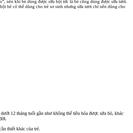
o”, nên khi bé dùng được sữa bột tức là bé cũng dùng được sữa tươi.
bột bé có thể dùng cho trẻ sơ sinh nhưng sữa tươi chỉ nên dùng cho
ỏ dưới 12 tháng tuổi gần như không thể tiêu hóa được sữa bò, khác
đời.
n thiết khác của trẻ.