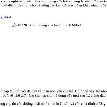
 có mẹ nghĩ rằng sữa tươi cũng giống sữa bột vì cùng là sữa …”nhân tạ
ó thời điểm lựa chọn cho bé uống các loại sữa này cũng khác nhau. Sữa 
tại đây
!
 hấp thu đối với dạ dày và thận non yếu của trẻ. Chính vì vậy, trẻ nh
úc Y tế Thế giới rằng chỉ nên cho trẻ dùng sữa tươi sau 12 tháng đầu 
 cấp đủ các dưỡng chất như vitamin C, sắt, và các chất dinh dưỡng cầ